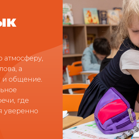
ык
 атмосферу,
лова, а
у и общение.
льное
ечи, где
я уверенно