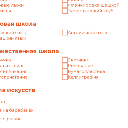
ЗАПИСАТЬСЯ
рите школу
ртивная школа
Языковая школа
ожественная школа
Школа искусств
пьютерная школа
Инженерная школа
емое время занятий