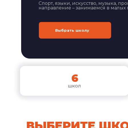
Спорт, языки, искусство, музыка, 
направление – занимаемся в малых 
Выбрать школу
6
школ
ВЫБЕРИТЕ ШКО