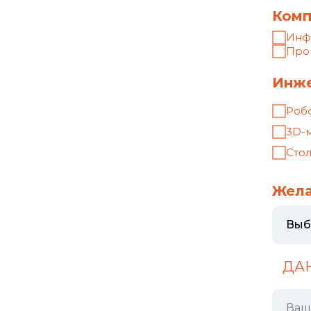
⠀ДА
Ваш
Ваш
Ваш
⠀ДА
Имя
Фам