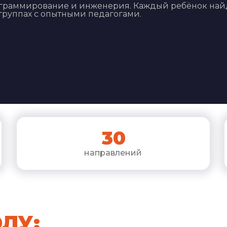
программирование и инженерия. Каждый ребёнок най
группах с опытными педагогами.
30
направлений
ЛУ: