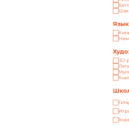
Выбе
Спо
Худ
Ком
Жела