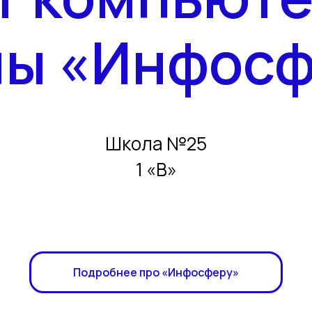
лы «Инфосф
Школа №25
1 «В»
Подробнее про «Инфосферу»