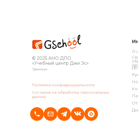
И
О 
Св
© 2025 АНО ДПО
об
«Учебный центр Джи Эс»
ор
До
*
Джискул
Ру
Но
Политика конфиденциальности
Ко
Согласие на обработку персональных
Пе
данных
От
Дн