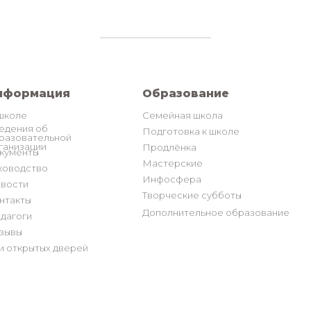
нформация
Образование
школе
Семейная школа
едения об
Подготовка к школе
разовательной
ганизации
Продлёнка
кументы
Мастерские
ководство
Инфосфера
вости
Творческие субботы
нтакты
Дополнительное образование
дагоги
зывы
и открытых дверей