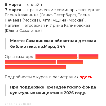
6 марта
— онлайн
7 марта
— практические семинары экспертов:
Елена Квашнина (Санкт-Петербург), Елена
Нечаева (Москва), Катя Гущина (Москва),
Наталья Петровская и Ирина Калиновская
(Южно-Сахалинск).
Место: Сахалинская областная детская
библиотека, пр.Мира, 244
Организаторы:
АНО «Центр чтения»
,
АНО ДПО
«Учебный центр Джи Эс»
,
Сахалинская
областная детская библиотека
.
Подробности о курсе и регистрация
здесь
.
При поддержке Президентского фонда
культурных инициатив в 2026 году.
2026-02-25 10:00