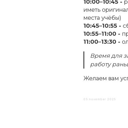
10:00–10:45 -
р
иметь оригинал
места учёбы)
10:45–10:55 -
с
10:55–11:00 -
п
11:00–13:30 -
о
Время для з
работу рань
Желаем вам ус
05 november 2025