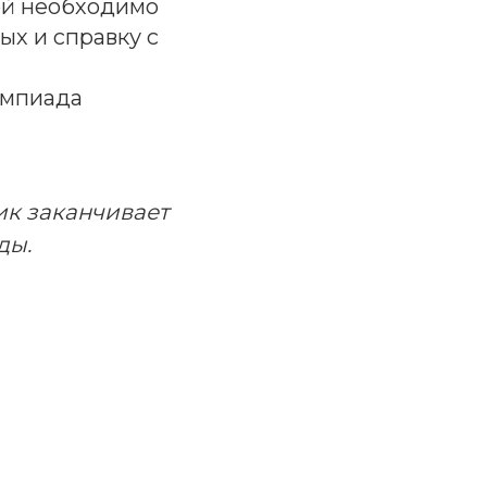
ой необходимо
ых и справку с
импиада
ик заканчивает
ды.