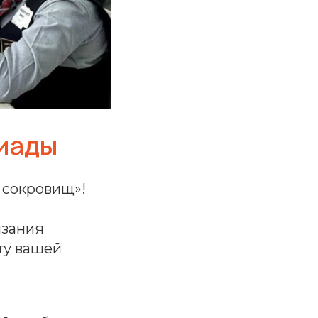
пиады
 сокровищ»!
язания
сту вашей