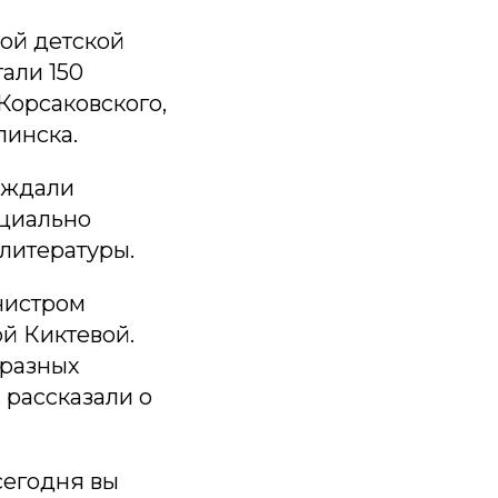
ой детской
али 150
Корсаковского,
линска.
 ждали
ециально
литературы.
нистром
й Киктевой.
 разных
 рассказали о
сегодня вы