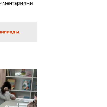
омментариями
липиады.