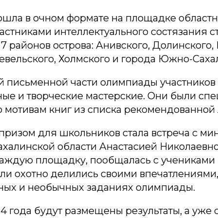
шла в очном формате на площадке областн
астниками интеллектуального состязания ст
7 районов острова: Анивского, Долинского, 
евельского, Холмского и города Южно-Саха
й письменной части олимпиады участников
ные и творческие мастерские. Они были сп
о мотивам книг из списка рекомендованной 
ризом для школьников стала встреча с ми
ахалинской области Анастасией Николаевно
каждую площадку, пообщалась с учениками
ели охотно делились своими впечатлениями,
ных и необычных заданиях олимпиады.
4 года будут размещены результаты, а уже 