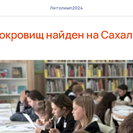
Литолимп2024
окровищ найден на Сахал